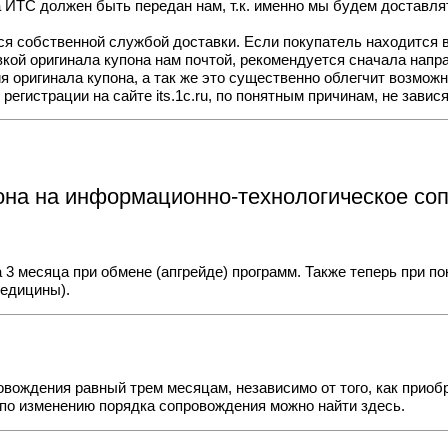
на ИТС должен быть передан нам, т.к. именно мы будем доставля
ся собственной службой доставки. Если покупатель находится в
вкой оригинала купона нам почтой, рекомендуется сначала напра
я оригинала купона, а так же это существенно облегчит возмож
регистрации на сайте its.1c.ru, по понятным причинам, не зави
пона на информационно-технологическое с
 3 месяца при обмене (апгрейде) программ
. Также теперь
при по
медицины).
овождения равный трем месяцам, независимо от того, как приоб
по изменению порядка сопровождения можно найти
здесь
.