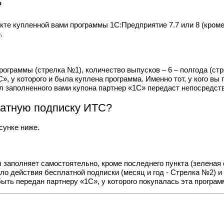
?
кте купленной вами программы 1С:Предприятие 7.7 или 8 (кром
.
рограммы (стрелка №1), количество выпусков – 6 – полгода (с
», у которого и была куплена программа. Именно тот, у кого в
ал заполненного вами купона партнер «1С» передаст непосредст
латную подписку ИТС?
сунке ниже.
 заполняет самостоятельно, кроме последнего пункта (зеленая
о действия бесплатной подписки (месяц и год - Стрелка №2) и 
ыть передан партнеру «1С», у которого покупалась эта програм