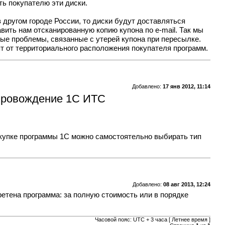
ть покупателю эти диски.
 другом городе России, то диски будут доставляться
вить нам отсканированную копию купона по e-mail. Так мы
ные проблемы, связанные с утерей купона при пересылке.
сят от территориального расположения покупателя программ.
Добавлено:
17 янв 2012, 11:14
опровождение 1С ИТС
купке программы 1С
можно самостоятельно выбирать тип
Добавлено:
08 авг 2013, 12:24
ретена программа: за полную стоимость или в порядке
Часовой пояс: UTC + 3 часа [ Летнее время ]