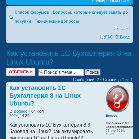
Расширенный поиск
Список форумов
‹
Вопросы, которые следует задать до
покупки
‹
Технические вопросы
FAQ
Вход
Как установить 1С Бухгалтерия 8 на
Linux Ubuntu?
Ответить
Сообщений: 2 • Страница
1
из
1
Как установить 1С
Бухгалтерия 8 на Linux
Ubuntu?
Вопрос
» 04 июл
2024, 14:39
Вопрос
Сообщения:
60
Как установить 1С Бухгалтерия 8.3
Зарегистрирован:
21 апр 2010,
базовая на Linux? Как активировать
16:02
лицензию 1С на Linux (Ubuntu)?