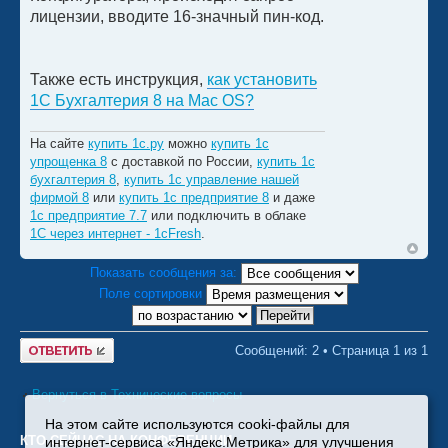
лицензии, вводите 16-значный пин-код.
Также есть инструкция,
как установить
1С Бухгалтерия 8 на Mac OS?
На сайте
купить 1с.ру
можно
купить 1с
упрощенка 8
с доставкой по России,
купить 1с
бухгалтерия 8
,
купить 1с управление нашей
фирмой 8
или
купить 1с предприятие 8
и даже
1с предприятие 7.7
или подключить в облаке
1С через интернет - 1cFresh
.
Показать сообщения за:
Поле сортировки
Ответить
Сообщений: 2 • Страница
1
из
1
Вернуться в Технические вопросы
На этом сайте используются cooki-файлы для
КТО СЕЙЧАС НА КОНФЕРЕНЦИИ
интернет-сервиса «Яндекс.Метрика» для улучшения