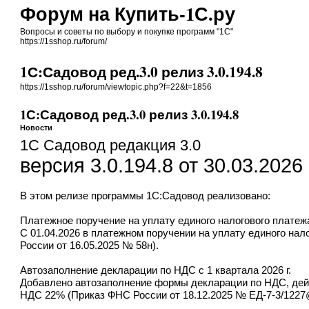
Форум на Купить-1С.ру
Вопросы и советы по выбору и покупке программ "1С"
https://1sshop.ru/forum/
1С:Садовод ред.3.0 релиз 3.0.194.8
https://1sshop.ru/forum/viewtopic.php?f=22&t=1856
1С:Садовод ред.3.0 релиз 3.0.194.8
Новости
1С Садовод редакция 3.0
версия 3.0.194.8 от 30.03.2026
В этом релизе
программы 1С:Садовод
реализовано:
Платежное поручение на уплату единого налогового платежа
С 01.04.2026 в платежном поручении на уплату единого на
России от 16.05.2025 № 58н).
Автозаполнение декларации по НДС с 1 квартала 2026 г.
Добавлено автозаполнение формы декларации по НДС, дейст
НДС 22% (Приказ ФНС России от 18.12.2025 № ЕД-7-3/1227