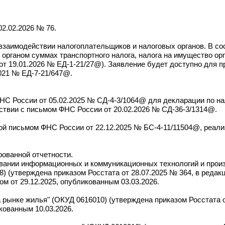
02.02.2026 № 76.
заимодействии налогоплательщиков и налоговых органов. В со
рганом суммах транспортного налога, налога на имущество орг
от 19.01.2026 № ЕД-1-21/27@). Заявление будет доступно для п
021 № ЕД-7-21/647@.
С России от 05.02.2025 № СД-4-3/1064@ для декларации по на
тствии с письмом ФНС России от 20.02.2026 № СД-36-3/1314@.
й письмом ФНС России от 22.12.2025 № БС-4-11/11504@, реали
ованной отчетности.
вании информационных и коммуникационных технологий и произ
8) (утверждена приказом Росстата от 28.07.2025 № 364, в редак
м от 29.12.2025, опубликованным 03.03.2026.
рынке жилья" (ОКУД 0616010) (утверждена приказом Росстата о
кованным 10.03.2026.