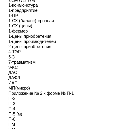
1-конъюнктура
1-предприятие
1-ПР
1-СХ (баланс)-срочная
1-СХ (цены)
1-фермер
1-цены приобретения
1-цены производителей
2-цены приобретения
4-ТЭР
5-З
7-травматизм
9-КС
ДАС
ДАФЛ
ИАП
МП(микро)
Приложение № 2 к форме № П-1
П-2
П-3
П-4
П-5 (м)
П-6
ПМ