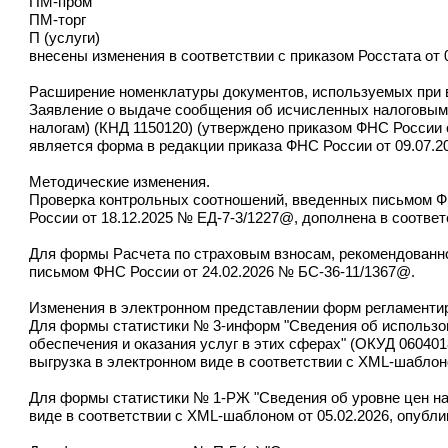
ПМ-пром
ПМ-торг
П (услуги)
внесены изменения в соответствии с приказом Росстата от 
Расширение номенклатуры документов, используемых при в
Заявление о выдаче сообщения об исчисленных налоговым о
налогам) (КНД 1150120) (утверждено приказом ФНС России 
является форма в редакции приказа ФНС России от 09.07.2
Методические изменения.
Проверка контрольных соотношений, введенных письмом ФН
России от 18.12.2025 № ЕД-7-3/1227@, дополнена в соотве
Для формы Расчета по страховым взносам, рекомендованно
письмом ФНС России от 24.02.2026 № БС-36-11/1367@.
Изменения в электронном представлении форм регламентир
Для формы статистики № 3-информ "Сведения об использо
обеспечения и оказания услуг в этих сферах" (ОКУД 060401
выгрузка в электронном виде в соответствии с XML-шаблоно
Для формы статистики № 1-РЖ "Сведения об уровне цен на 
виде в соответствии с XML-шаблоном от 05.02.2026, опубли