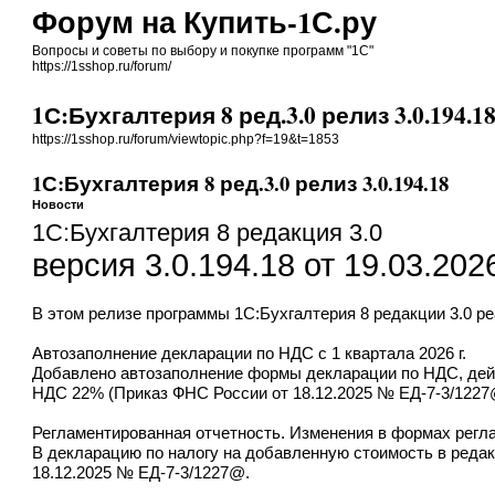
Форум на Купить-1С.ру
Вопросы и советы по выбору и покупке программ "1С"
https://1sshop.ru/forum/
1С:Бухгалтерия 8 ред.3.0 релиз 3.0.194.1
https://1sshop.ru/forum/viewtopic.php?f=19&t=1853
1С:Бухгалтерия 8 ред.3.0 релиз 3.0.194.18
Новости
1С:Бухгалтерия 8 редакция 3.0
версия 3.0.194.18 от 19.03.202
В этом релизе
программы 1С:Бухгалтерия 8 редакции 3.0
ре
Автозаполнение декларации по НДС с 1 квартала 2026 г.
Добавлено автозаполнение формы декларации по НДС, дейст
НДС 22% (Приказ ФНС России от 18.12.2025 № ЕД-7-3/1227
Регламентированная отчетность. Изменения в формах регл
В декларацию по налогу на добавленную стоимость в реда
18.12.2025 № ЕД-7-3/1227@.