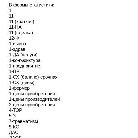
В формы статистики:
1
11
11 (краткая)
11-НА
11 (сделка)
12-Ф
1-вывоз
1-здрав
1-ДА (услуги)
1-конъюнктура
1-предприятие
1-ПР
1-СХ (баланс)-срочная
1-СХ (цены)
1-фермер
1-цены приобретения
1-цены производителей
2-цены приобретения
4-ТЭР
5-З
7-травматизм
9-КС
ДАС
ДАФЛ