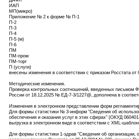
ИАП
МП(микро)
Приложение № 2 к форме № П-1
П-2
П-3
П-4
П-5 (м)
П-6
ПМ
ПМ-пром
ПМ-торг
П (услуги)
внесены изменения в соответствии с приказом Росстата от 
Методические изменения.
Проверка контрольных соотношений, введенных письмом ФН
России от 18.12.2025 № ЕД-7-3/1227@, дополнена в соотве
Изменения в электронном представлении форм регламентир
Для формы статистики № 3-информ "Сведения об использо
обеспечения и оказания услуг в этих сферах" (ОКУД 060401
выгрузка в электронном виде в соответствии с XML-шаблоно
Для формы статистики 1-здрав "Сведения об организации, 